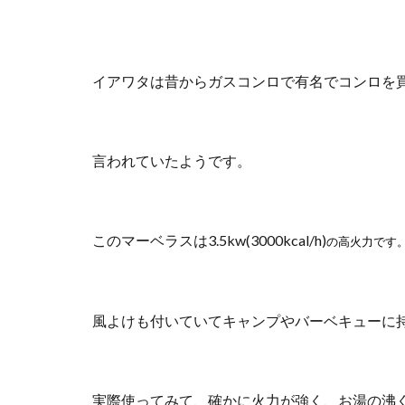
イアワタは昔からガスコンロで有名でコンロを
言われていたようです。
このマーベラスは3.5kw(3000kcal/h)
の高火力です
風よけも付いていてキャンプやバーベキューに
実際使ってみて、確かに火力が強く、お湯の沸