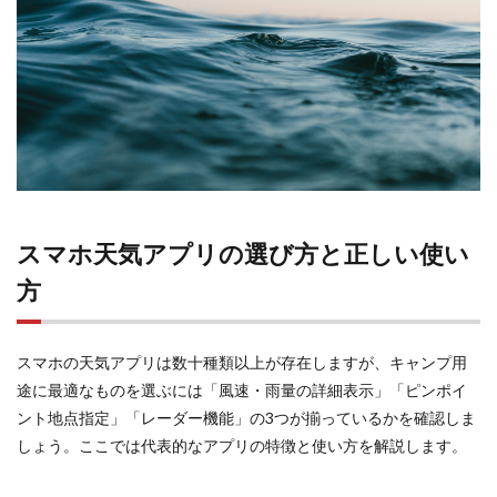
報・
注意
報の
正し
い読
み方
3.2
気象
レー
ダー
スマホ天気アプリの選び方と正しい使い
の読
み方
方
3.3
スマホの天気アプリは数十種類以上が存在しますが、キャンプ用
台風
情
途に最適なものを選ぶには「風速・雨量の詳細表示」「ピンポイ
報・
ント地点指定」「レーダー機能」の3つが揃っているかを確認しま
低気
圧進
しょう。ここでは代表的なアプリの特徴と使い方を解説します。
路予
報の