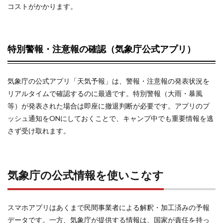
コストがかかります。
方
5
特別警報・注意報の確認（気象庁公式アプリ）
状況
別・
天気
予報
気象庁の公式アプリ「天気予報」は、警報・注意報の発表状況を
を見
リアルタイムで確認するのに最適です。特別警報（大雨・暴風
た後
の行
等）が発表された場合は即座に撤退判断が必要です。アプリのプ
動フ
ッシュ通知をONにしておくことで、キャンプ中でも重要情報を逃
ロー
さず受け取れます。
6
3日
前〜
気象庁の公式情報を使いこなす
当日
のチ
ェッ
クリ
スマホアプリはあくまで民間事業者による解釈・加工済みの予報
スト
データです。一方、気象庁が提供する情報は、国家が責任を持っ