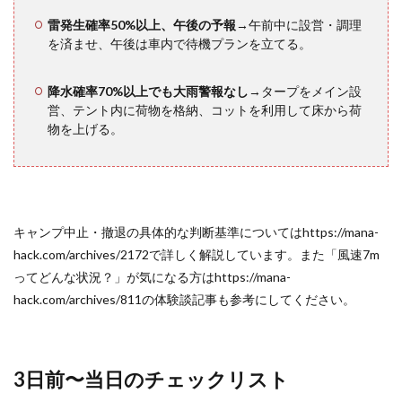
11.3
雷発生確率50%以上、午後の予報
→午前中に設営・調理
体感温
を済ませ、午後は車内で待機プランを立てる。
度の急
低下を
見逃さ
降水確率70%以上でも大雨警報なし
→タープをメイン設
ない
営、テント内に荷物を格納、コットを利用して床から荷
物を上げる。
12
ポー
タブ
ル電
源・
キャンプ中止・撤退の具体的な判断基準についてはhttps://mana-
スマ
hack.com/archives/2172で詳しく解説しています。また「風速7m
ホ電
ってどんな状況？」が気になる方はhttps://mana-
池を
守る
hack.com/archives/811の体験談記事も参考にしてください。
悪天
候対
策
3日前〜当日のチェックリスト
13