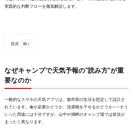
実践的な判断フローを徹底解説します。
目次
1
なぜ
キャ
なぜキャンプで天気予報の”読み方”が重
ンプ
で天
要なのか
気予
報
の”読
み
一般的なスマホの天気アプリは、都市部の生活を想定して設計さ
方”が
れています。傘が必要かどうか、洗濯物を干せるかどうか——そう
重要
なの
いった用途には十分ですが、山中や湖畔のキャンプ場では状況が
か
まったく異なります。
1.1