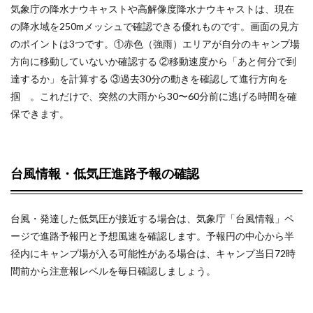
気象庁の降水ナウキャストや高解像度降水ナウキャストは、現在
があ
りま
の降水域を250mメッシュで確認できる優れものです。画面の見方
す
のポイントは3つです。①赤色（強雨）エリアが自分のキャンプ場
か？
方向に移動していないか確認する ②移動速度から「あと何分で到
達するか」を計算する ③過去30分の動きを確認して進行方向を
7.4
掴 。これだけで、突然の大雨から30〜60分前に逃げる時間を確
Q4. ス
保できます。
マホ
の電
波が
ない
エリ
台風情報・低気圧進路予報の確認
アで
は天
気情
報を
台風・発達した低気圧が接近する場合は、気象庁「台風情報」ペ
事前
ージで進路予報円と予想風速を確認します。予報円の中心から半
にダ
径内にキャンプ場が入る可能性がある場合は、キャンプ当日72時
ウン
ロー
間前から注意報レベルを毎日確認しましょう。
ドで
きま
す