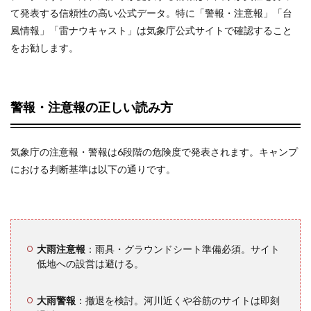
て発表する信頼性の高い公式データ。特に「警報・注意報」「台
7
よ
風情報」「雷ナウキャスト」は気象庁公式サイトで確認すること
くある質
をお勧します。
問
（FAQ）
7.1
警報・注意報の正しい読み方
Q1. 前
日ま
で晴
れ予
気象庁の注意報・警報は6段階の危険度で発表されます。キャンプ
報だ
における判断基準は以下の通りです。
った
のに
当日
大雨
にな
るの
はな
大雨注意報
：雨具・グラウンドシート準備必須。サイト
ぜで
低地への設営は避ける。
す
か？
大雨警報
：撤退を検討。河川近くや谷筋のサイトは即刻