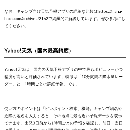
確認
なお、キャンプ向け天気予報アプリの詳細な比較はhttps://mana-
hack.com/archives/2162で網羅的に解説しています。ぜひ参考にし
4
てください。
アメ
ダス
でキ
ャン
プサ
Yahoo!天気（国内最高精度）
イト
周辺
の実
測値
Yahoo!天気は、国内の天気予報アプリの中で最もポピュラーかつ
を確
精度が高いと評価されています。特徴は「10分間隔の降水量レー
認す
ダー」と「1時間ごとの詳細予報」です。
る
4.1
アメ
ダス
使い方のポイントは「ピンポイント検索」機能。キャンプ場名や
の風
近隣の地名を入力すると、その地点に最も近い予報データを表示
速・
できます。出発3日前から1時間ごとの予報を確認し、前日・当日
降水
量デ