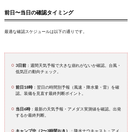
ため
の上
前日〜当日の確認タイミング
級テ
クニ
ック
最適な確認スケジュールは以下の通りです。
10.1
複数ア
プリの
予報を
比較し
3日前
：週間天気予報で大きな崩れがないか確認。台風・
て信頼
度を上
低気圧の動向チェック。
げる
前日18時
：翌日の時間別予報（風速・降水量・雷）を確
10.2
認。装備を見直す最終判断ポイント。
ウェザ
ーニュ
ースの
当日6時
：最新の天気予報・アメダス実測値を確認。出発
「ソラ
するか最終判断。
ダス」
機能を
使う
キャンプ中（2〜3時間おき）
：降水ナウキャスト・アメ