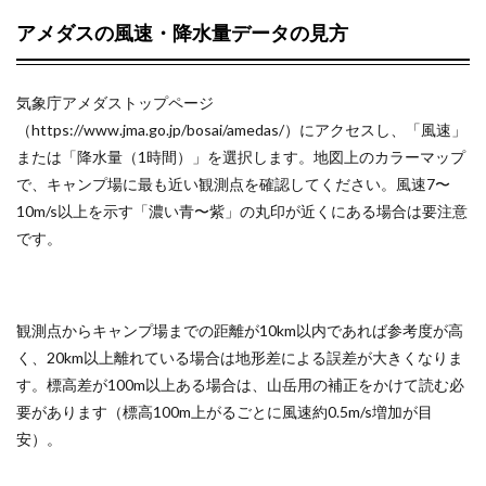
か？
アメダスの風速・降水量データの見方
8
気象庁アメダストップページ
あわ
せて
（https://www.jma.go.jp/bosai/amedas/）にアクセスし、「風速」
読み
または「降水量（1時間）」を選択します。地図上のカラーマップ
たい
で、キャンプ場に最も近い観測点を確認してください。風速7〜
10m/s以上を示す「濃い青〜紫」の丸印が近くにある場合は要注意
9
です。
まと
め
10
観測点からキャンプ場までの距離が10km以内であれば参考度が高
天気
く、20km以上離れている場合は地形差による誤差が大きくなりま
予報
す。標高差が100m以上ある場合は、山岳用の補正をかけて読む必
アプ
リを
要があります（標高100m上がるごとに風速約0.5m/s増加が目
最大
安）。
限に
活用
する