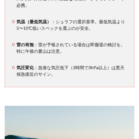
特別
必携。
警
報・
注意
気温（最低気温）
：シュラフの選択基準。最低気温より
報の
5〜10℃低いスペックを選ぶのが安全。
確認
（気
象庁
雷の有無
：雷が予報されている場合は即撤退の検討を。
公式
特に午後の夏山は注意。
アプ
リ）
気圧変化
：急激な気圧低下（3時間で3hPa以上）は悪天
候急接近のサイン。
3
気象
庁の
公式
情報
を使
いこ
なす
3.1
警