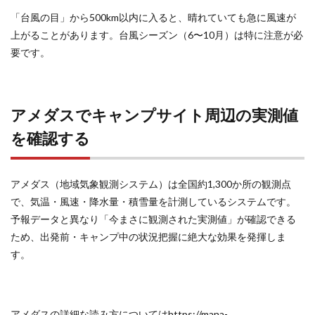
か？
「台風の目」から500km以内に入ると、晴れていても急に風速が
上がることがあります。台風シーズン（6〜10月）は特に注意が必
7.5
要です。
Q5. 山
岳キ
ャン
プで
は天
アメダスでキャンプサイト周辺の実測値
気予
報の
を確認する
精度
はど
れく
らい
アメダス（地域気象観測システム）は全国約1,300か所の観測点
信頼
で、気温・風速・降水量・積雪量を計測しているシステムです。
でき
予報データと異なり「今まさに観測された実測値」が確認できる
ます
か？
ため、出発前・キャンプ中の状況把握に絶大な効果を発揮しま
す。
7.6
Q6. 気
圧計
を使
アメダスの詳細な読み方についてはhttps://mana-