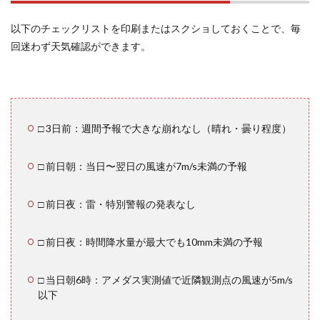
秋雨
前
以下のチェックリストを印刷またはスクショしておくことで、毎
線・
梅雨
回迷わず天気確認ができます。
前線
が迫
ると
きの
特別
な注
□ 3日前：週間予報で大きな崩れなし（晴れ・曇り程度）
意点
13.1
□ 前日朝：当日〜翌日の風速が7m/s未満の予報
グラン
ピン
□ 前日夜：雷・特別警報の発表なし
グ・コ
テージ
利用時
□ 前日夜：時間降水量が最大でも10mm未満の予報
の天気
予報活
用
□ 当日朝6時：アメダス実測値で近隣観測点の風速が5m/s
以下