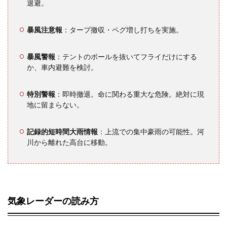
退避。
7.2
Q2.
「曇
暴風注意報
：タープ撤収・ペグ増し打ちを実施。
り」
予報
でキ
暴風警報
：テントのポールを抜いてフライだけにする
ャン
か、車内避難を検討。
プし
ても
大丈
特別警報
：即時撤退。命に関わる重大な危険。絶対に現
夫で
地に留まらない。
す
か？
記録的短時間大雨情報
：上流での集中豪雨の可能性。河
川から離れた高台に移動。
7.3
Q3. 無
料と
有料
の天
気ア
気象レーダーの読み方
プリ
では
精度
に差