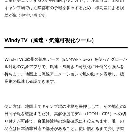
に重点チェックするのが理想的な使い方です。注意点は、山奥の
ータ
キャンプ場では近隣都市の予報を参照するため、標高差による誤
の見
方
差が生じやすい点です。
4.2
前
WindyTV（風速・気流可視化ツール）
日〜
当日
の確
認タ
WindyTVは欧州の気象データ（ECMWF・GFS）を使ったグローバ
イミ
ル対応の気象アプリで、風速・風向きの可視化に圧倒的な強みを
ング
持ちます。地図上に流線アニメーションで風の動きを表示し、標
高別の風速も確認できます。
4.3
現地
観測
とア
メダ
使い方は、地図上でキャンプ場の座標を長押しして、その地点の3
スデ
日間予報を確認するだけ。高解像度モデル（ICON・GFS）への切
ータ
り替えが可能で、台風接近時の進路確認にも役立ちます。唯一の
の組
み合
弱点は日本語非対応の部分があること。使い慣れるまで少し学習
わせ