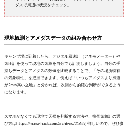
ダスで周辺の状況をチェック。
10.3
キャン
プ場近
くのラ
イブカ
現地観測とアメダスデータの組み合わせ方
メラを
ブック
マーク
してお
キャンプ場に到着したら、デジタル風速計（アネモメーター）や
く
気圧計を使って現地の気象を自分でも計測しましょう。自分の手
持ちデータとアメダスの数値を比較することで、「その場所特有
10.4
の気象特性」を把握できます。例えば「いつもアメダスより風速
天気予
が2m/s高い立地」と分かれば、次回から的確な判断ができるよう
報の更
新タイ
になります。
ミング
を把握
する
スマホがなくても現地で天候を判断する方法や、携帯気象計の選
び方はhttps://mana-hack.com/archives/2162が詳しいので、ぜひ参
11