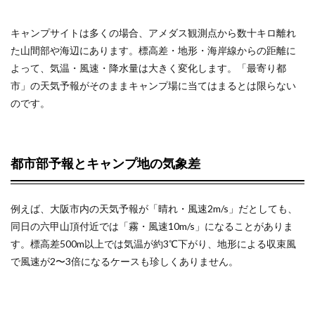
都市
部予
キャンプサイトは多くの場合、アメダス観測点から数十キロ離れ
報と
キャ
た山間部や海辺にあります。標高差・地形・海岸線からの距離に
ンプ
よって、気温・風速・降水量は大きく変化します。「最寄り都
地の
市」の天気予報がそのままキャンプ場に当てはまるとは限らない
気象
差
のです。
1.2
キャ
都市部予報とキャンプ地の気象差
ンプ
で確
認す
べき5
例えば、大阪市内の天気予報が「晴れ・風速2m/s」だとしても、
つの
同日の六甲山頂付近では「霧・風速10m/s」になることがありま
気象
要素
す。標高差500m以上では気温が約3℃下がり、地形による収束風
で風速が2〜3倍になるケースも珍しくありません。
2
スマ
ホ天