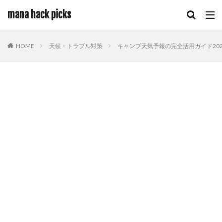
mana hack picks
HOME
天候・トラブル対策
キャンプ天気予報の完全活用ガイド202