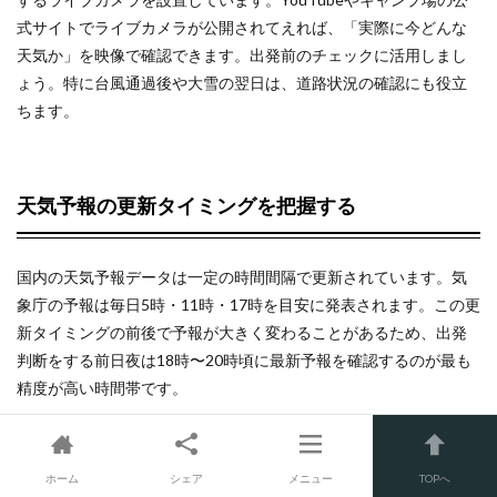
式サイトでライブカメラが公開されてえれば、「実際に今どんな
天気か」を映像で確認できます。出発前のチェックに活用しまし
ょう。特に台風通過後や大雪の翌日は、道路状況の確認にも役立
ちます。
天気予報の更新タイミングを把握する
国内の天気予報データは一定の時間間隔で更新されています。気
象庁の予報は毎日5時・11時・17時を目安に発表されます。この更
新タイミングの前後で予報が大きく変わることがあるため、出発
判断をする前日夜は18時〜20時頃に最新予報を確認するのが最も
精度が高い時間帯です。
キャンプ中にできる簡易気象観測の方法
ホーム
シェア
メニュー
TOPへ