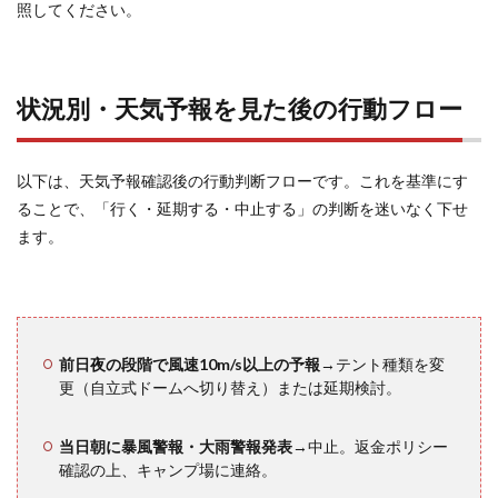
照してください。
キャ
ンプ
中に
でき
る簡
状況別・天気予報を見た後の行動フロー
易気
象観
測の
方法
以下は、天気予報確認後の行動判断フローです。これを基準にす
ることで、「行く・延期する・中止する」の判断を迷いなく下せ
11.1
ます。
雲の形
と動き
から天
気を読
む
前日夜の段階で風速10m/s以上の予報
→テント種類を変
11.2
更（自立式ドームへ切り替え）または延期検討。
風向き
の変化
に注意
当日朝に暴風警報・大雨警報発表
→中止。返金ポリシー
する
確認の上、キャンプ場に連絡。