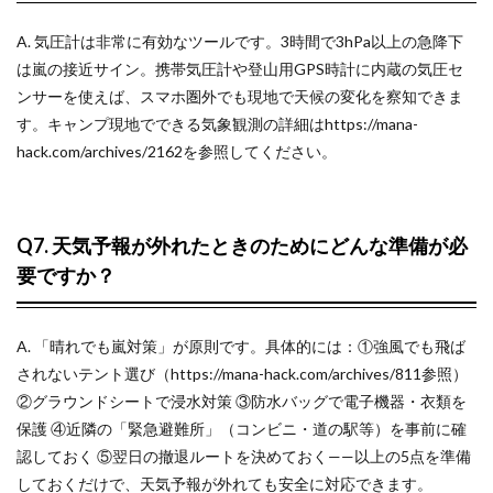
A. 気圧計は非常に有効なツールです。3時間で3hPa以上の急降下
は嵐の接近サイン。携帯気圧計や登山用GPS時計に内蔵の気圧セ
ンサーを使えば、スマホ圏外でも現地で天候の変化を察知できま
す。キャンプ現地でできる気象観測の詳細はhttps://mana-
hack.com/archives/2162を参照してください。
Q7. 天気予報が外れたときのためにどんな準備が必
要ですか？
A. 「晴れでも嵐対策」が原則です。具体的には：①強風でも飛ば
されないテント選び（https://mana-hack.com/archives/811参照）
②グラウンドシートで浸水対策 ③防水バッグで電子機器・衣類を
保護 ④近隣の「緊急避難所」（コンビニ・道の駅等）を事前に確
認しておく ⑤翌日の撤退ルートを決めておく——以上の5点を準備
しておくだけで、天気予報が外れても安全に対応できます。