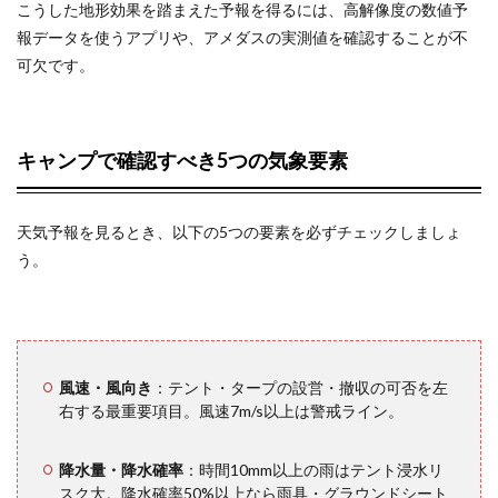
こうした地形効果を踏まえた予報を得るには、高解像度の数値予
気ア
報データを使うアプリや、アメダスの実測値を確認することが不
プリ
の選
可欠です。
び方
と正
しい
使い
キャンプで確認すべき5つの気象要素
方
2.1
Yahoo!
天気予報を見るとき、以下の5つの要素を必ずチェックしましょ
天気
う。
（国内
最高精
度）
2.2
風速・風向き
：テント・タープの設営・撤収の可否を左
WindyTV（風
速・気流可視
右する最重要項目。風速7m/s以上は警戒ライン。
化ツール）
降水量・降水確率
：時間10mm以上の雨はテント浸水リ
2.3
スク大。降水確率50%以上なら雨具・グラウンドシート