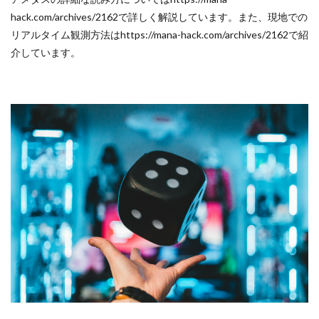
うと
hack.com/archives/2162で詳しく解説しています。また、現地での
天気
の急
リアルタイム観測方法はhttps://mana-hack.com/archives/2162で紹
変を
介しています。
事前
に知
れま
す
か？
7.7
Q7. 天
気予
報が
外れ
たと
きの
ため
にど
んな
準備
が必
要で
す