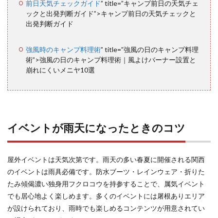
前日天気チェックガイド
” title=”キャンプ前日の天気チェ
ックと出発判断ガイド”>キャンプ前日の天気チェックと
13
出発判断ガイド
次回
イベ
ント
強風時のキャンプ料理術
” title=”強風の日のキャンプ料理
情報
の事
術”>強風の日のキャンプ料理術｜風よけバーナー設置と
前入
崩れにくいメニヤ10選
手方
法
イベントが雨天になったときのコツ
屋外イベントは天気次第です。雨天の多い春夏に開催される関西
のイベントは雨具必備です。防水ブーツ・レインウェア・折りた
たみ傾偈濃い独身用フクロコウを持参することで、属気イベント
でも居心地よく楽しめます。多くのイベントには屠根ありエリア
が設けられており、雨時でも楽しめるコンテンツが用意されてい