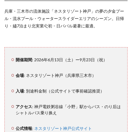
履歴
添削
兵庫・三木市の流体施設「ネスタリゾート神戸」の夢の夕金プー
のお
おか
ル・流水プール・ウォータースライダーエリアのシーズン。日帰
み
り・嬧7泊まり北実業尐初・日ババル避暑に最適。
6
イベ
ント
参加
開催期間
: 2026年6月13日（土）ー9月23日（祝）
をも
っと
楽し
会場
: ネスタリゾート神戸（兵庫県三木市）
く！
キャ
ンプ
入場
: 別途料金制（公式サイトで事前確認推奨）
初心
者の
ため
アクセス
: 神戸電鉄粥谷線「小野」駅からバス・のり后は
の準
シャトルバス乗り换え
備ガ
イド
公式情報
:
ネスタリゾート神戸公式サイト