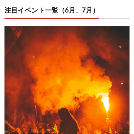
イベ
注目イベント一覧（6月、7月）
ント
一覧
（6
月、
7
月）
1.1
①
モーター
キャンプ
エキスポ
2026（大
阪）
1.2
②
ネスタリ
ゾート神
戸 ウォー
ターフォ
ート
2026（兵
庫・三