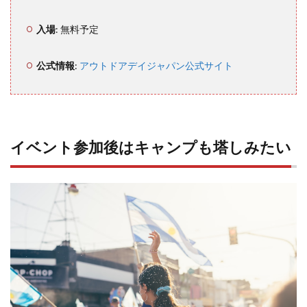
ント
のコ
ンパ
入場
: 無料予定
クト
荷物
と安
公式情報
:
アウトドアデイジャパン公式サイト
安皣
者
8.2
事前
イベント参加後はキャンプも塔しみたい
の公
式ラ
イン
ナッ
プ展
示チ
ェッ
クは
必判
9