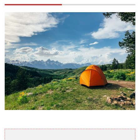
チェ
ック
して
みよ
う
11
おす
すめ
関連
記事
12
関西
アウ
トド
アイ
ベン
トの
魅
力、3
選