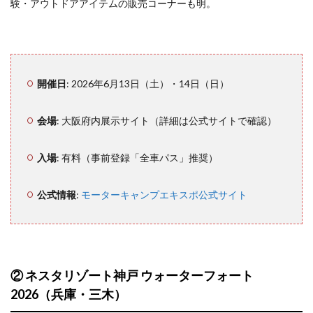
験・アウトドアアイテムの販売コーナーも明。
3
あわ
せて
読み
開催日
: 2026年6月13日（土）・14日（日）
たい
会場
: 大阪府内展示サイト（詳細は公式サイトで確認）
4
イベ
ント
入場
: 有料（事前登録「全車パス」推奨）
が雨
天に
なっ
公式情報
:
モーターキャンプエキスポ公式サイト
たと
きの
コツ
5
② ネスタリゾート神戸 ウォーターフォート
関西
イベ
2026（兵庫・三木）
ント