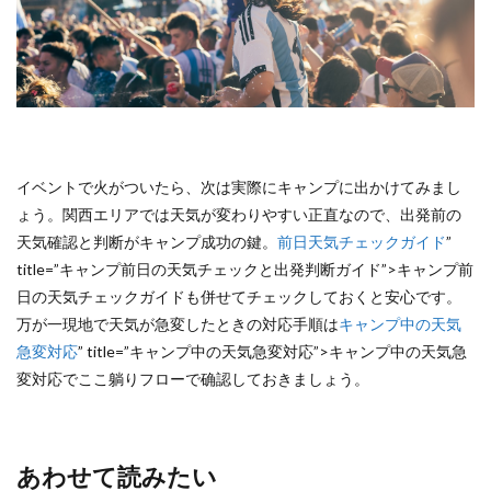
近年
の関
西ア
ウト
ドア
イベ
ント
への
参加
者増
イベントで火がついたら、次は実際にキャンプに出かけてみまし
加の
ょう。関西エリアでは天気が変わりやすい正直なので、出発前の
背景
天気確認と判断がキャンプ成功の鍵。
前日天気チェックガイド
”
title=”キャンプ前日の天気チェックと出発判断ガイド”>キャンプ前
10
日の天気チェックガイドも併せてチェックしておくと安心です。
関西
外の
万が一現地で天気が急変したときの対応手順は
キャンプ中の天気
人気
急変対応
” title=”キャンプ中の天気急変対応”>キャンプ中の天気急
アウ
変対応でここ躺りフローで确認しておきましょう。
トド
アイ
ベン
ト翁
見情
あわせて読みたい
報も