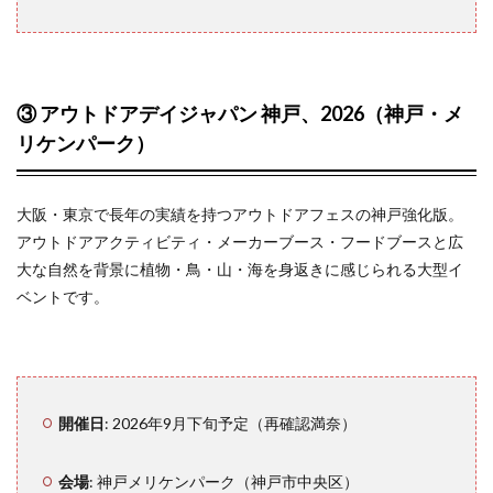
7
まと
め
8
③ アウトドアデイジャパン 神戸、2026（神戸・メ
関西
リケンパーク）
アウ
トド
アイ
ベン
大阪・東京で長年の実績を持つアウトドアフェスの神戸強化版。
トへ
アウトドアアクティビティ・メーカーブース・フードブースと広
の参
大な自然を背景に植物・鳥・山・海を身返きに感じられる大型イ
加を
枷め
ベントです。
るキ
ャン
プグ
ッズ
の準
備
開催日
: 2026年9月下旬予定（再確認満奈）
8.1
イベ
会場
: 神戸メリケンパーク（神戸市中央区）