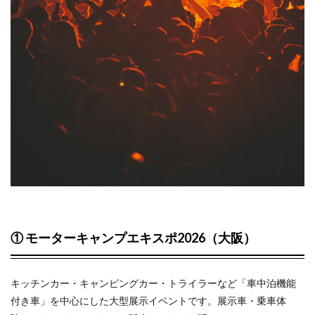
木）
1.3
③
アウトド
アデイジ
ャパン 神
戸、
2026（神
戸・メリ
ケンパー
ク）
2
イベ
ント
参加
① モーターキャンプエキスポ2026（大阪）
後は
キャ
ンプ
キッチンカー・キャンピングカー・トライラーなど「車中泊機能
も塔
しみ
付き車」を中心にした大型展示イベントです。展示車・乗車体
たい